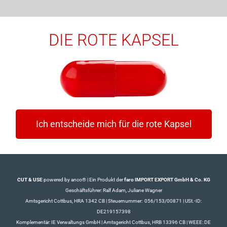
DIE ROTE KAPSEL
Ich entscheide mich für die rote Kapsel
CUT & USE
powered by anco® | Ein Produkt der
faro IMPORT EXPORT GmbH & Co. KG
Geschäftsführer: Ralf Adam, Juliane Wagner
Amtsgericht Cottbus, HRA 1342 CB | Steuernummer: 056/153/00871 | USt.-ID:
DE219157398
Komplementär: IE Verwaltungs GmbH | Amtsgericht Cottbus, HRB 13396 CB | WEEE: DE