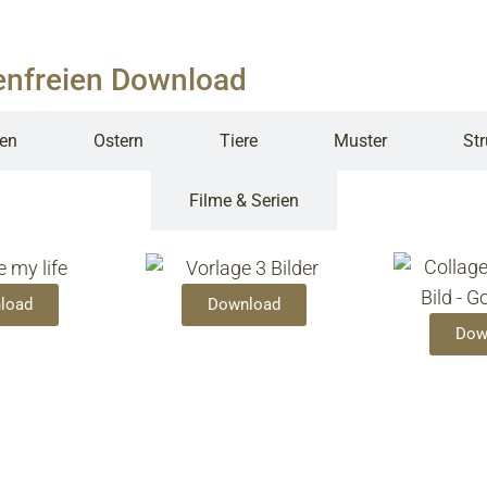
enfreien Download
en
Ostern
Tiere
Muster
Str
Filme & Serien
load
Download
Dow