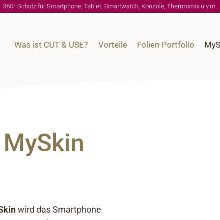
360° Schutz für Smartphone, Tablet, Smartwatch, Konsole, Thermomix u.v.m.
Was ist CUT & USE?
Vorteile
Folien-Portfolio
MyS
t MySkin
Skin
wird das Smartphone